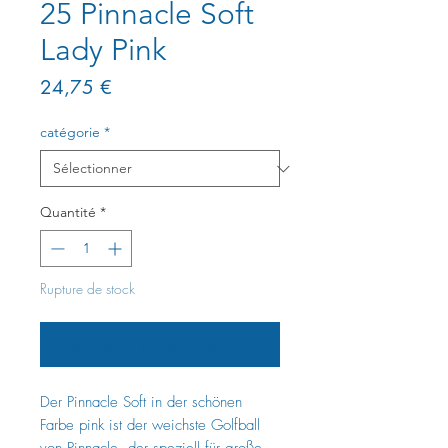
25 Pinnacle Soft
Lady Pink
Prix
24,75 €
catégorie
*
Quantité
*
Rupture de stock
Me notifier lorsque cet article est disponible
Der Pinnacle Soft in der schönen
Farbe pink ist der weichste Golfball