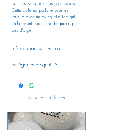
pour les wedges et les green shots.
Cette balle est parfaite pour les
joueurs avec un swing plus lent qui
recherchent beaucoup de qualité pour
peu d'argent.
Information sur les prix
Prix par pièce:
catégories de qualité
1,59 € (AAAA/AAA)
1,19 € (AAA/AA)
Catégorie AAAA/AAA
Les balles de golf de la catégorie
Les prix incluent la TVA et plus les
AAAA/AAA sont de très bonne
frais d'expédition
qualité, ont une bonne brillance et
Articles similaires
sont en grande partie de couleur
uniforme. Il n'y a pratiquement aucun
signe de jeu. Des marquages de
joueurs, des logos de club ou
d'entreprise peuvent apparaître.