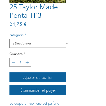
25 Taylor Made
Penta TP3
Prix
24,75 €
catégorie
*
Quantité
*
Ajouter au panier
Commander et payer
Sa coque en uréthane est parfaite