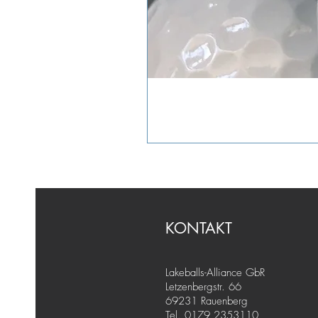
KONTAKT
Lakeballs-Alliance GbR
Letzenbergstr. 66
69231 Rauenberg
Tel. 0179 2353110