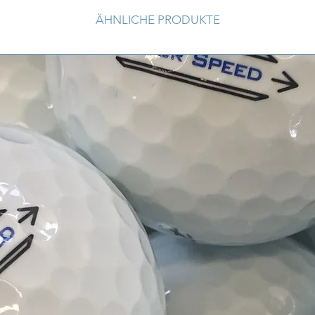
Cuts, X-OUT oder Ran
ÄHNLICHE PRODUKTE
Kategorie AA/C
Die Golfbälle der Ka
Trainingszwecke und 
haben deutlichen Abr
der Oberfläche, Verf
Verschmutzungen, kön
X-Out Bälle, Cuts kö