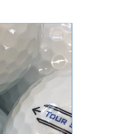
gebälle kommen nicht vor.
tegorie AA/C sind für
für Crossgolfer geeignet. Bälle
ieb bzw. Spielspuren, Bläschen auf
ärbungen, Markierungen,
nen stärker ausgeprägt sein.
nnen auch vorkommen.