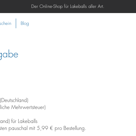
Der Online-Shop für Lakeballs aller Art.
schein
Blog
gabe
 (Deutschland)
zliche Mehrwertsteuer)
and) für Lakeballs
ten pauschal mit 5,99 € pro Bestellung.