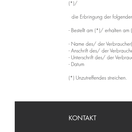
(*)/
die Erbringung der folgenden 
- Bestellt am (*)/ erhalten am 
- Name des/ der Verbraucher(
- Anschrift des/ der Verbrauche
- Unterschrift des/ der Verbrauc
- Datum
(*) Unzutreffendes streichen.
KONTAKT