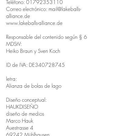
Teléfono:
01792353110
Correo electrónico:
mail@lakeballs-
alliance.de
www.lakeballs-alliance.de
Responsable del contenido según § 6
MDStV:
Heiko Braun y Sven Koch
ID de IVA: DE340728745
letra:
Alianza de bolas de lago
Diseño conceptual:
HAUKDISEÑO
diseño de medios
Marco Hauk
Auestrasse 4
69242 Mühlhausen