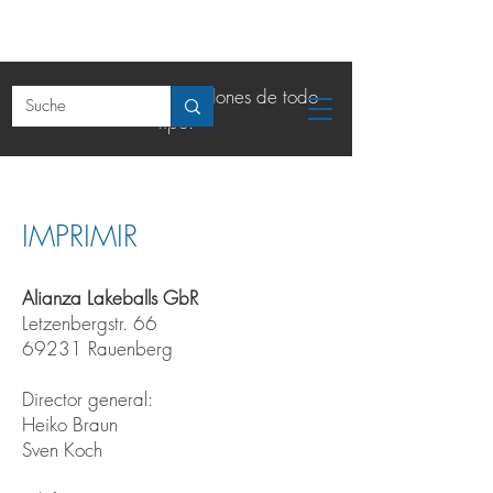
La tienda online de balones de todo
tipo.
IMPRIMIR
Alianza Lakeballs GbR
Letzenbergstr. 66
69231 Rauenberg
Director general:
Heiko Braun
Sven Koch