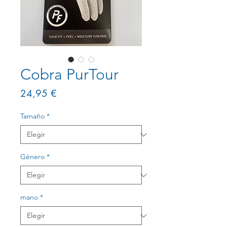
Cobra PurTour
Precio
24,95 €
Tamaño
*
Género
*
mano
*