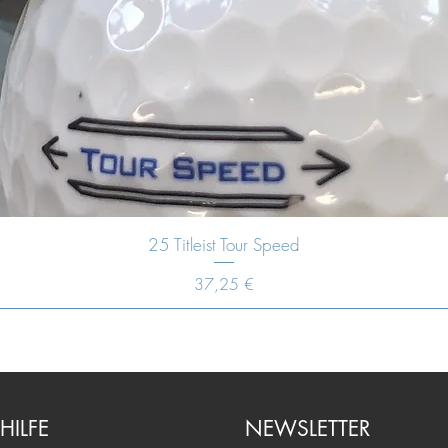
25 Titleist Tour Speed
Preis
37,25 €
HILFE
NEWSLETTER