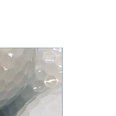
gebälle kommen nicht vor.
ategorie AAA/AA sind von einer
t und haben noch einen guten
Gebrauchsspuren), Verfärbungen,
erungen, Club- oder Firmenlogos
gebälle kommen nicht vor.
tegorie AA/A sind für
gnet. Bälle haben deutlichen
ren, Bläschen auf der Oberfläche,
erungen, Verschmutzungen können
in.
e können auch vorkommen.