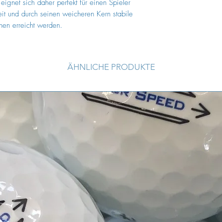
ignet sich daher perfekt für einen Spieler
Cuts, X-OUT oder Ran
eit und durch seinen weicheren Kern stabile
Kategorie AAA/AA
en erreicht werden.
Die Golfbälle der K
ordentlichen Qualitä
Glanz. Spielspuren (
größere Spielermarki
ÄHNLICHE PRODUKTE
kommen vor.
Cuts, X-OUT oder Ran
Kategorie AA/A
Die Golfbälle der Ka
Trainingszwecke geei
Abrieb bzw. Spielspu
Verfärbungen, Marki
stärker ausgeprägt se
Cuts und X-Out Bäll