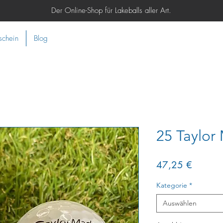
Der Online-Shop für Lakeballs aller Art.
schein
Blog
25 Taylor
Preis
47,25 €
Kategorie
*
Auswählen