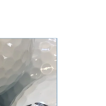
gebälle kommen nicht vor.
ategorie AAA/AA sind von einer
t und haben noch einen guten
Gebrauchsspuren), Verfärbungen,
erungen, Club- oder Firmenlogos
gebälle kommen nicht vor.
tegorie AA/A sind für
gnet. Bälle haben deutlichen
ren, Bläschen auf der Oberfläche,
erungen, Verschmutzungen können
in.
e können auch vorkommen.