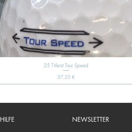
25 Titleist Tour Speed
Preis
37,25 €
HILFE
NEWSLETTER