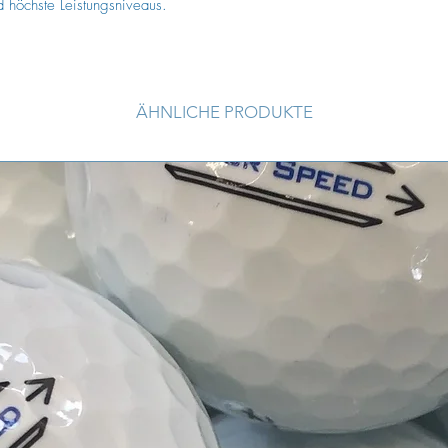
d höchste Leistungsniveaus.
Cuts, X-OUT oder Ran
Kategorie AAA/AA
Die Golfbälle der K
ordentlichen Qualitä
Glanz. Spielspuren (
ÄHNLICHE PRODUKTE
größere Spielermarki
kommen vor.
Cuts, X-OUT oder Ran
Kategorie AA/A
Die Golfbälle der Ka
Trainingszwecke geei
Abrieb bzw. Spielspu
Verfärbungen, Marki
stärker ausgeprägt se
Cuts und X-Out Bäll