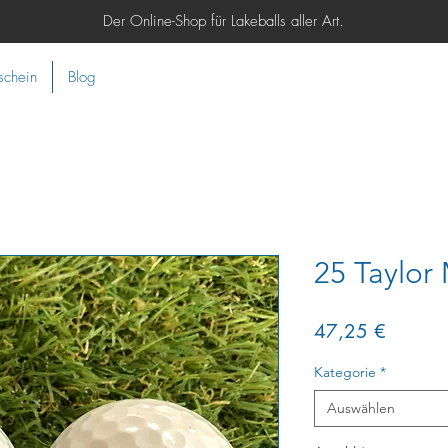
Der Online-Shop für Lakeballs aller Art.
schein
Blog
25 Taylor
Preis
47,25 €
Kategorie
*
Auswählen