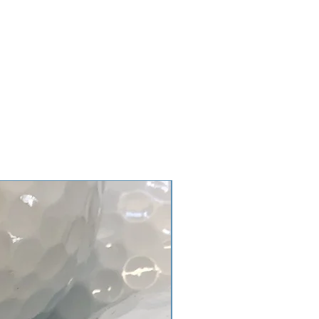
3194-bb3b -136bad5cf58d_
es, X-OUT o bolas de rango.
-3194-bb3b-136bad5cf58d_
-3194-bb3b- 136bad5cf58d_
 de categoría AAA/AA son de
3194-bb3b-136bad5cf58d_
ía tienen un buen brillo. Se
-3194-bb3b-136bad5cf5 8d_
uego (rastros de uso),
s de jugadores más grandes,
o empresas.
 IVA y más gastos de envío
es, X-OUT o bolas de rango.
 de categoría AA/A son adecuadas
miento. Las bolas tienen una
nos de juego, ampollas en la
ción, marcas, la suciedad puede ser
r cortes y bolas X-Out.