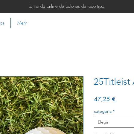
La tienda online de balones de todo tipo.
ias
Mehr
25Titleist
Precio
47,25 €
categoría
*
Elegir