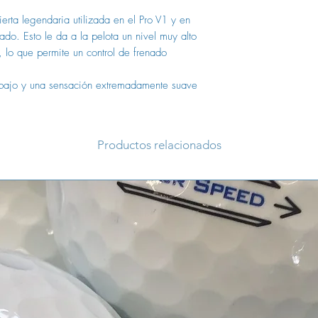
_cc781905-5cde-
No se producen cort
_cc781905-5cde 
ierta legendaria utilizada en el Pro V1 y en
Categoría AAA/AA
_cc781905-5cde
ado. Esto le da a la pelota un nivel muy alto
Las pelotas de golf
_cc781905-5cde- 
, lo que permite un control de frenado
buena calidad y todav
_cc781905-5cde
producen rastros de j
0,99 € (AA/A)
 bajo y una sensación extremadamente suave
decoloración, marca
logotipos de clubes 
Los precios incluyen
No se producen cort
Categoría AA/A
Productos relacionados
Las pelotas de golf
para fines de entrena
abrasión clara o sig
superficie, decolora
más pronunciada.
También pueden ocurri