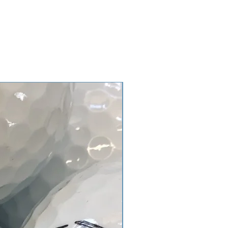
es, X-OUT o bolas de rango.
 de categoría AAA/AA son de
ía tienen un buen brillo. Se
uego (rastros de uso),
s de jugadores más grandes,
o empresas.
es, X-OUT o bolas de rango.
 de categoría AA/A son adecuadas
miento. Las bolas tienen una
nos de juego, ampollas en la
ción, marcas, la suciedad puede ser
r cortes y bolas X-Out.