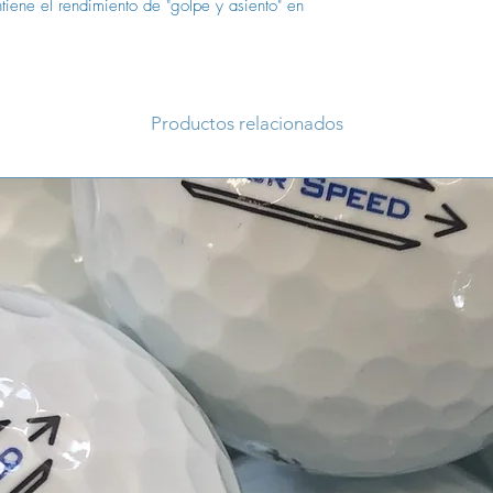
iene el rendimiento de "golpe y asiento" en
No se producen cort
Categoría AAA/AA
Las pelotas de golf
buena calidad y todav
producen rastros de j
Productos relacionados
decoloración, marca
logotipos de clubes 
No se producen cort
Categoría AA/A
Las pelotas de golf
para fines de entrena
abrasión clara o sig
superficie, decolora
más pronunciada.
También pueden ocurri