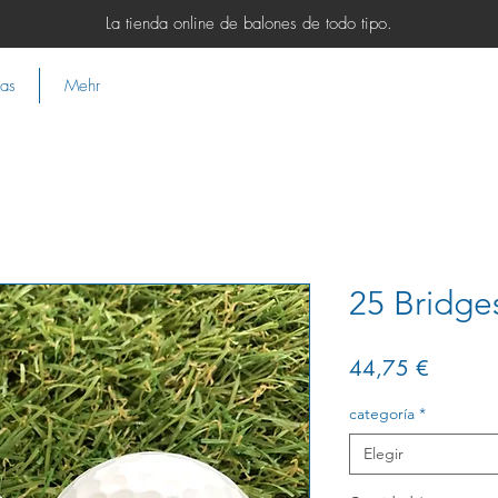
La tienda online de balones de todo tipo.
ias
Mehr
25 Bridge
Precio
44,75 €
categoría
*
Elegir