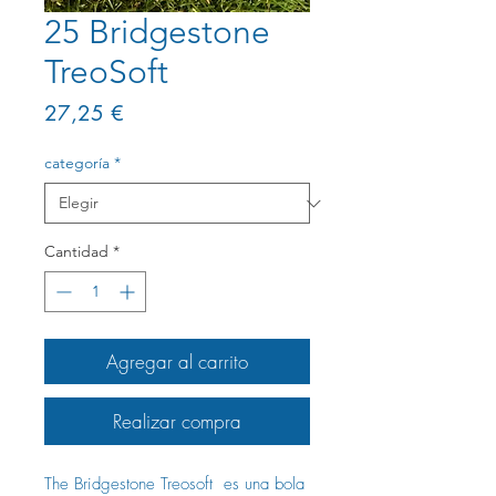
25 Bridgestone
TreoSoft
Precio
27,25 €
categoría
*
Cantidad
*
Agregar al carrito
Realizar compra
The Bridgestone Treosoft es una bola