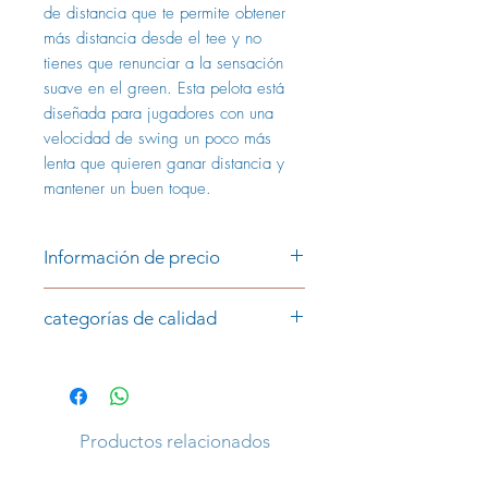
de distancia que te permite obtener
más distancia desde el tee y no
tienes que renunciar a la sensación
suave en el green. Esta pelota está
diseñada para jugadores con una
velocidad de swing un poco más
lenta que quieren ganar distancia y
mantener un buen toque.
Información de precio
Precio por pieza:
categorías de calidad
0,99 € (AAAA/AAA)
0,69 € (AAA/AA)
Categoría AAAA/AAA
Las pelotas de golf de la categoría
Los precios incluyen IVA y más gastos
AAAA/AAA son de muy buena
de envío
calidad, tienen un buen brillo y son en
Productos relacionados
gran medida uniformes en color.
Apenas hay signos de juego. Pueden