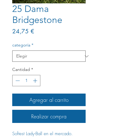
25 Dama
Bridgestone
Precio
24,75 €
categoría
*
Cantidad
*
Agregar al carrito
Realizar compra
Softest Lady-Ball en el mercado.