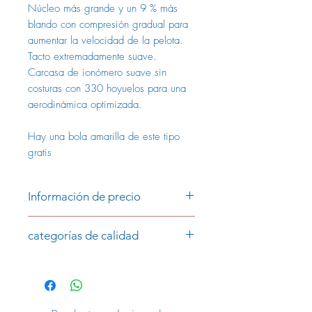
Núcleo más grande y un 9 % más
blando con compresión gradual para
aumentar la velocidad de la pelota.
Tacto extremadamente suave.
Carcasa de ionómero suave sin
costuras con 330 hoyuelos para una
aerodinámica optimizada.
Hay una bola amarilla de este tipo
gratis
Información de precio
Precio por pieza:
categorías de calidad
0,99 € (AAAA/AAA)
0,79 € (AAA/AA)
Categoría AAAA/AAA
Las pelotas de golf de la categoría
Los precios incluyen IVA y más gastos
AAAA/AAA son de muy buena
de envío
calidad, tienen un buen brillo y son en