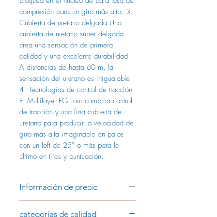
bloquea en el núcleo de baja tasa de
compresión para un giro más alto. 3.
Cubierta de uretano delgada Una
cubierta de uretano súper delgada
crea una sensación de primera
calidad y una excelente durabilidad.
A distancias de hasta 60 m, la
sensación del uretano es inigualable.
4. Tecnologías de control de tracción
El Multilayer FG Tour combina control
de tracción y una fina cubierta de
uretano para producir la velocidad de
giro más alta imaginable en palos
con un loft de 25° o más para lo
último en tiros y puntuación.
Información de precio
Precio por pieza:
categorías de calidad
1,79 € (AAAA/AAA)